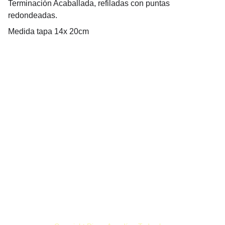
Terminación Acaballada, refiladas con puntas
redondeadas.
Medida tapa 14x 20cm
ciclodiegoamadio@gmail.com
+54 2255 423848
Villa Gesell, Buenos Aires. Argentina
MIS PROYECTOS
LMDHS
PROPUESTAS ATM
   MI ARTE   
S
OBRE MÍ