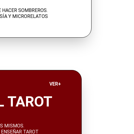
 HACER SOMBREROS.  
ESÍA Y MICRORELATOS
VER+ 
L TAROT
S MISMOS. 
Y ENSEÑAR TAROT