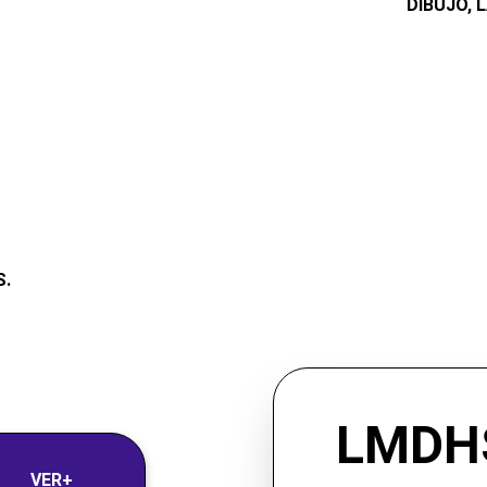
DIBUJO, 
S.
LMDH
VER+ 