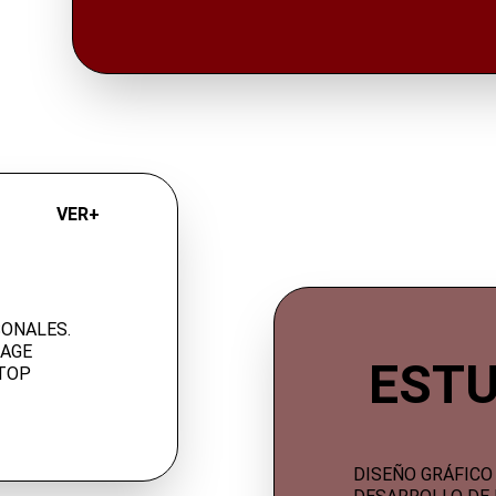
VER+ 
SONALES
. 
AGE 
ESTU
TOP 
DISEÑO GRÁFICO