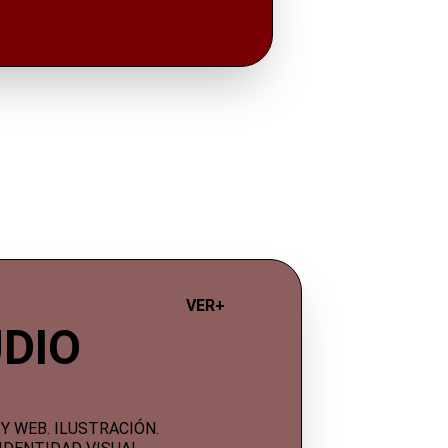
VER+ 
DIO
 Y WEB. ILUSTRACIÓN
. 