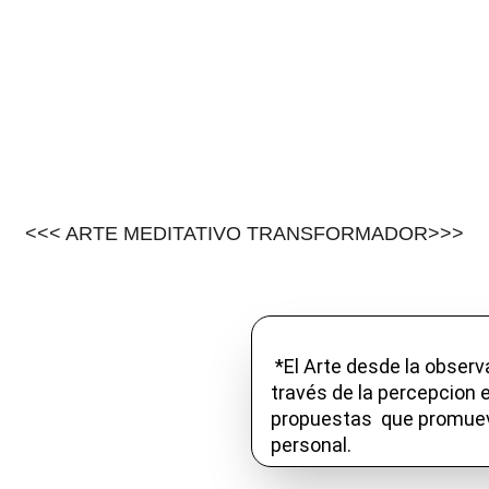
E HACER SOMBREROS
TALLER DE ARTE
ESTUDIO
CONSUL
<<< ARTE MEDITATIVO TRANSFORMADOR>>>
 *El Arte desde la observación y contemplación, a 
través de la percepcion e
propuestas  que promuev
personal.