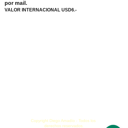
por mail.
VALOR INTERNACIONAL USD6.-
ciclodiegoamadio@gmail.com
+54 2255 423848
Villa Gesell, Buenos Aires. Argentina
MIS PROYECTOS
LMDHS
PROPUESTAS ATM
   MI ARTE   
S
OBRE MÍ
Copyright Diego Amadío - Todos los 
derechos reservados.