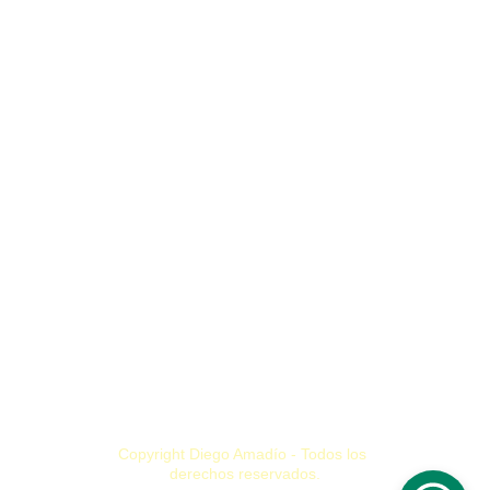
ciclodiegoamadio@gmail.com
+54 2255 423848
Villa Gesell, Buenos Aires. Argentina
MIS PROYECTOS
LMDHS
PROPUESTAS ATM
   MI ARTE   
S
OBRE MÍ
Copyright Diego Amadío - Todos los 
derechos reservados.